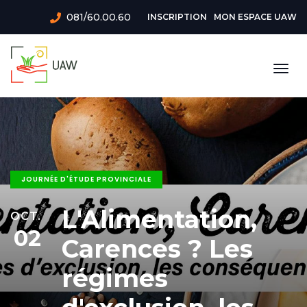
Aller
Menu
081/60.00.60
INSCRIPTION
MON ESPACE UAW
au
du
contenu
principal
compte
Togg
de
navi
l'utilisateur
JOURNÉE D'ÉTUDE PROVINCIALE
L'Alimentation,
OCT.
02
Carences ? Les
régimes