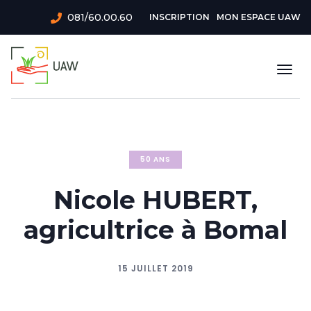
Aller
Menu
081/60.00.60
INSCRIPTION
MON ESPACE UAW
au
du
contenu
principal
compte
Togg
de
navi
l'utilisateur
50 ANS
Nicole HUBERT,
agricultrice à Bomal
15 JUILLET 2019