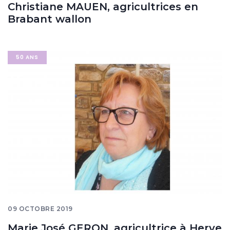
Christiane MAUEN, agricultrices en
Brabant wallon
Image
50 ANS
banner
09 OCTOBRE 2019
Marie José GERON, agricultrice à Herve