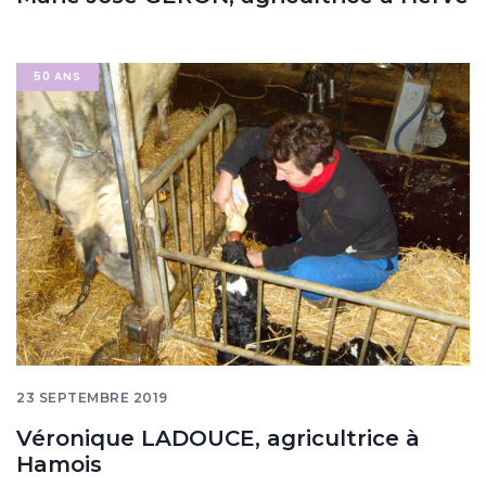
Image
50 ANS
banner
23 SEPTEMBRE 2019
Véronique LADOUCE, agricultrice à
Hamois