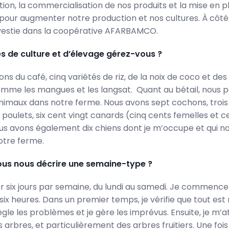
ation, la commercialisation de nos produits et la mise en 
 pour augmenter notre production et nos cultures.
À côté
investie dans la coopérative AFARBAMCO.
s de culture et d’élevage gérez-vous ?
ons du café, cinq variétés de riz, de la noix de coco et de
 comme les mangues et les langsat. Quant au bétail, nous
animaux dans notre ferme. Nous avons sept cochons, trois
poulets, six cent vingt canards (cinq cents femelles et c
us avons également dix chiens dont je m’occupe et qui n
otre ferme.
us nous décrire une semaine-type ?
ler six jours par semaine, du lundi au samedi. Je commenc
six heures. Dans un premier temps, je vérifie que tout est
ègle les problèmes et je gère les imprévus. Ensuite, je m’at
 arbres, et particulièrement des arbres fruitiers. Une fois