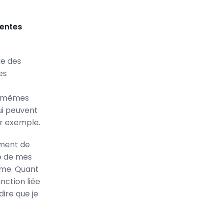
rentes
le des
es
es mêmes
ui peuvent
r exemple.
ement de
te de mes
mme. Quant
nction liée
ire que je