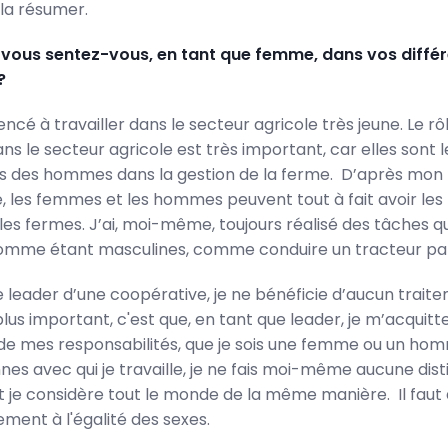
s la résumer.
ous sentez-vous, en tant que femme, dans vos diffé
?
cé à travailler dans le secteur agricole très jeune. Le rô
s le secteur agricole est très important, car elles sont l
s des hommes dans la gestion de la ferme. D’après mon
, les femmes et les hommes peuvent tout à fait avoir l
 les fermes. J’ai, moi-même, toujours réalisé des tâches q
omme étant masculines, comme conduire un tracteur pa
e leader d’une coopérative, je ne bénéficie d’aucun trait
plus important, c'est que, en tant que leader, je m’acquit
 de mes responsabilités, que je sois une femme ou un ho
es avec qui je travaille, je ne fais moi-même aucune disti
t je considère tout le monde de la même manière. Il faut d
ement à l'égalité des sexes.