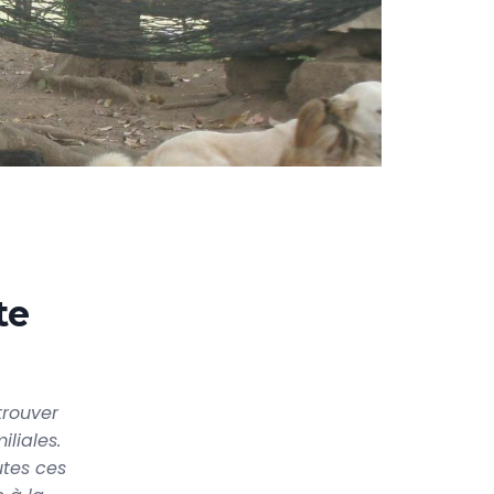
te
trouver
liales.
utes ces