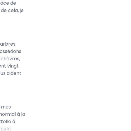
place de
de cela, je
s arbres
 possédons
 chèvres,
ent vingt
ous aident
e mes
 normal à la
telle à
 cela