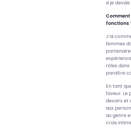
si je devai
Comment v
fonctions 
J’ai commen
femmes dan
partenaire
expérience
rôles dans
paraître c
En tant qu
faveur. Le 
devoirs et
aux personn
au genre e
crois intim