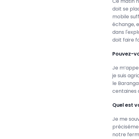
Ce matin n'
doit se pla
mobile suf
échange, el
dans l'expl
doit faire
Pouvez-vo
Je m’appell
je suis agr
le Baranga
centaines d
Quel est v
Je me souvi
précisémen
notre ferme