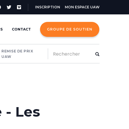
Menu
INSCRIPTION
MON ESPACE UAW
du
compte
TS
CONTACT
GROUPE DE SOUTIEN
de
l'utilisateur
Rechercher
REMISE DE PRIX
UAW
Rechercher
 - Les