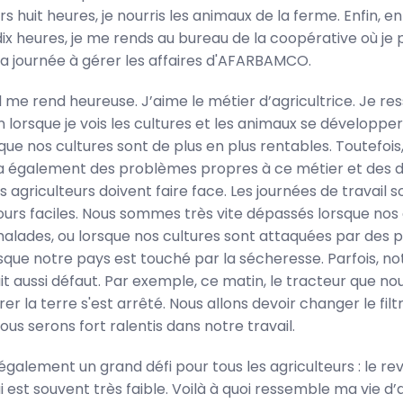
s huit heures, je nourris les animaux de la ferme. Enfin, en
ix heures, je me rends au bureau de la coopérative où je 
a journée à gérer les affaires d'AFARBAMCO.
 me rend heureuse. J’aime le métier d’agricultrice. Je res
n lorsque je vois les cultures et les animaux se développ
sque nos cultures sont de plus en plus rentables. Toutefois
 y a également des problèmes propres à ce métier et des d
s agriculteurs doivent faire face. Les journées de travail s
jours faciles. Nous sommes très vite dépassés lorsque no
lades, ou lorsque nos cultures sont attaquées par des p
sque notre pays est touché par la sécheresse. Parfois, no
it aussi défaut. Par exemple, ce matin, le tracteur que nou
er la terre s'est arrêté. Nous allons devoir changer le filtre
 nous serons fort ralentis dans notre travail.
 a également un grand défi pour tous les agriculteurs : le r
i est souvent très faible. Voilà à quoi ressemble ma vie d’a