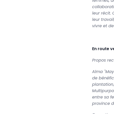
femmes, da
collaborat
leur récit.
leur travai
vivre et de
En route v
Propos rec
Alma "Maya
de bénéfic
plantation
Multipurpo
entre sa f
province d