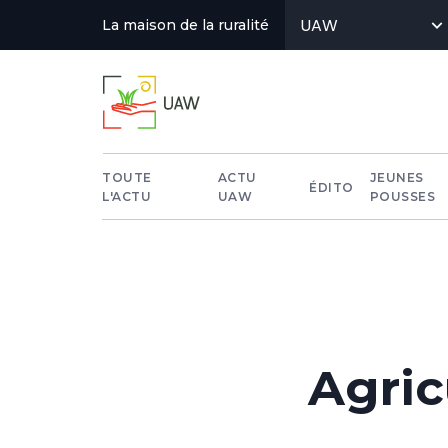
Aller
UAW
La maison de la ruralité
au
contenu
principal
Actus
TOUTE
ACTU
JEUNES
ÉDITO
L'ACTU
UAW
POUSSES
menu
Agric