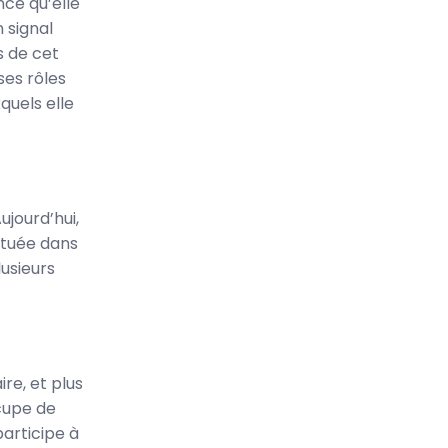
nce qu’elle
n signal
s de cet
ses rôles
xquels elle
ujourd’hui,
située dans
usieurs
re, et plus
ccupe de
participe à