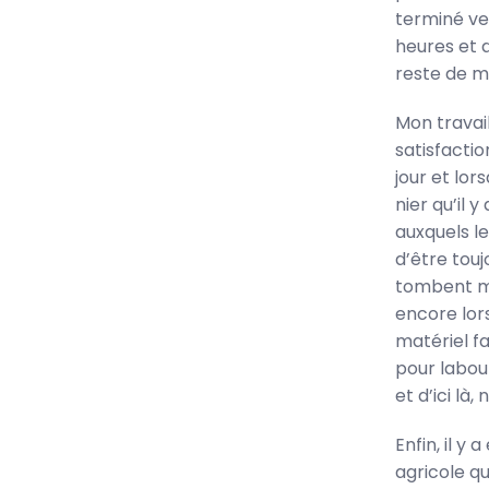
terminé ver
heures et d
reste de m
Mon travail
satisfactio
jour et lor
nier qu’il
auxquels le
d’être tou
tombent ma
encore lor
matériel fa
pour labour
et d’ici là,
Enfin, il y
agricole qu