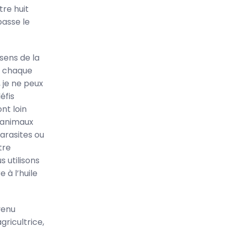
tre huit
passe le
sens de la
er chaque
, je ne peux
éfis
ont loin
s animaux
arasites ou
tre
s utilisons
 à l’huile
evenu
gricultrice,