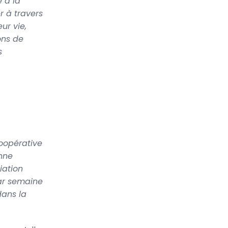
e à la
r à travers
ur vie,
ons de
s
coopérative
nne
iation
par semaine
dans la