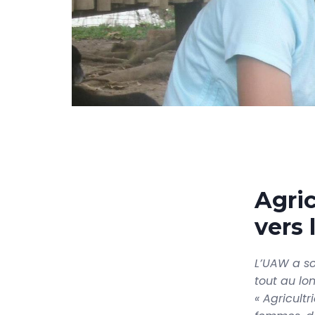
Agric
vers 
L’UAW a so
tout au lo
« Agricult