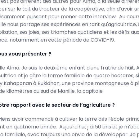
est pas différent des autres pour Alma, à la seule différe
cer sur le toit du tracteur de la coopérative, afin d’avoir u
fisamment puissant pour mener cette interview. Au cour
le nous partage ses expériences en tant qu'agricultrice, 
oitation, ses joies, ses triomphes quotidiens et les défis au
 face, notamment en cette période de COVID-19.
us vous présenter ?
e Alma. Je suis le deuxième enfant d'une fratrie de huit. A
icultrice et je gère la ferme familiale de quatre hectares, 
y Kahaponan à Bukidnon, une province montagneuse à pl
e kilomètres au sud de Manille, la capitale.
otre rapport avec le secteur de l’agriculture ?
ens avoir commencé à cultiver la terre dès l'école primai
t en quatrième année. Aujourd'hui, j’ai 50 ans et je m’o
 familiale, avec toujours une envie de la développer. Je 