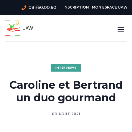
Aller
Menu
081/60.00.60
INSCRIPTION
MON ESPACE UAW
au
du
contenu
principal
compte
Togg
de
navi
l'utilisateur
INTERVIEWS
Caroline et Bertrand
un duo gourmand
09 AOÛT 2021