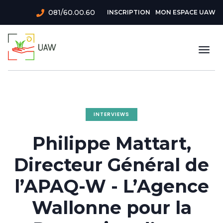
Aller
Menu
081/60.00.60
INSCRIPTION
MON ESPACE UAW
au
du
contenu
principal
compte
Togg
de
navi
l'utilisateur
INTERVIEWS
Philippe Mattart,
Directeur Général de
l’APAQ-W - L’Agence
Wallonne pour la