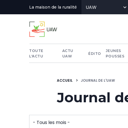
Aller
UAW
La maison de la ruralité
au
contenu
principal
Actus
TOUTE
ACTU
JEUNES
ÉDITO
L'ACTU
UAW
POUSSES
menu
ACCUEIL
JOURNAL DE L'UAW
Journal d