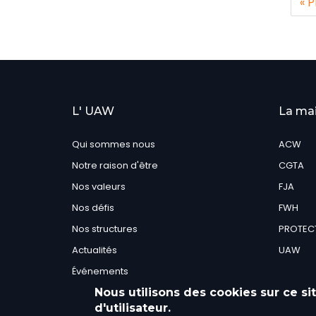
Pr
« 
pa
L' UAW
La mai
Qui sommes nous
ACW
Notre raison d'être
CGTA
Nos valeurs
FJA
Nos défis
FWH
Nos structures
PROTEC
Actualités
UAW
Événements
Nous utilisons des cookies sur ce s
Contactez-nous
d'utilisateur.