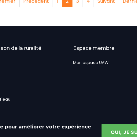
emière
Premier
Page
Précédent
Page
1
Page
2
Page
3
Page
4
Page
Suivant
Derni
Dernie
ge
précédente
courante
suivante
page
son de la ruralité
Espace membre
Mon espace UAW
T'eau
ite pour améliorer votre expérience
OUI, JE 