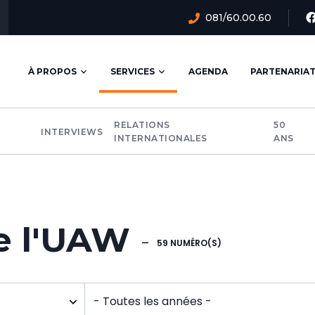
081/60.00.60
Navigation
À PROPOS
SERVICES
AGENDA
PARTENARIA
principale
RELATIONS
50
INTERVIEWS
INTERNATIONALES
ANS
e l'UAW
—
59 NUMÉRO(S)