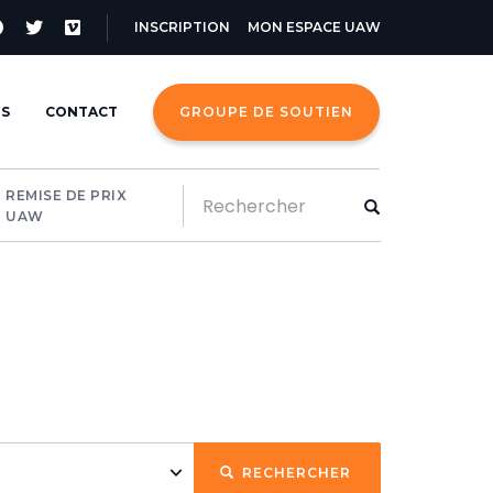
Menu
INSCRIPTION
MON ESPACE UAW
du
compte
TS
CONTACT
GROUPE DE SOUTIEN
de
l'utilisateur
Rechercher
REMISE DE PRIX
UAW
Rechercher
RECHERCHER