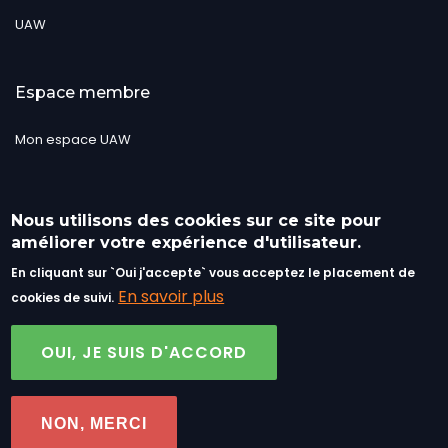
UAW
Espace membre
Mon espace UAW
Suivez-nous
Nous utilisons des cookies sur ce site pour
améliorer votre expérience d'utilisateur.
En cliquant sur `Oui j'accepte` vous acceptez le placement de
En savoir plus
cookies de suivi.
OUI, JE SUIS D'ACCORD
©UAW 2019 - Tous droits réservés..
Menu
Site map
Vie privée, Traitement des données et cookies
Pied
NON, MERCI
de