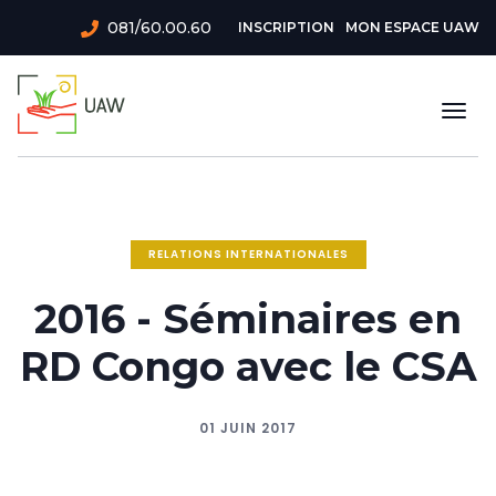
Aller
Menu
081/60.00.60
INSCRIPTION
MON ESPACE UAW
au
du
contenu
principal
compte
Togg
de
navi
l'utilisateur
RELATIONS INTERNATIONALES
2016 - Séminaires en
RD Congo avec le CSA
01 JUIN 2017