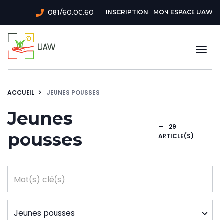
Aller
Menu
081/60.00.60
INSCRIPTION
MON ESPACE UAW
au
du
contenu
principal
compte
Togg
de
navi
l'utilisateur
ACCUEIL
JEUNES POUSSES
Jeunes
—
29
pousses
ARTICLE(S)