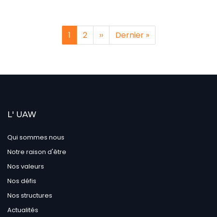
Pagination
Page
1
Page
2
Page
››
Dernière
Dernier »
courante
suivante
page
L' UAW
Qui sommes nous
Notre raison d'être
Nos valeurs
Nos défis
Nos structures
Actualités