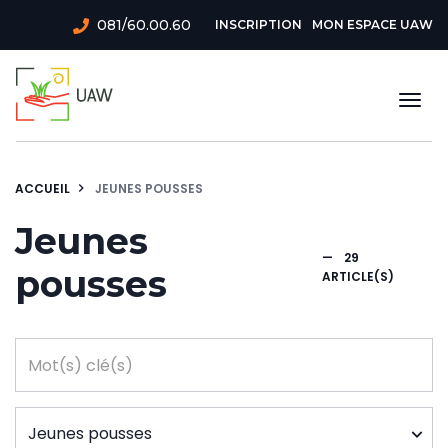
Aller
Menu
081/60.00.60
INSCRIPTION
MON ESPACE UAW
au
du
contenu
principal
compte
Togg
de
navi
l'utilisateur
ACCUEIL
JEUNES POUSSES
Jeunes
—
29
pousses
ARTICLE(S)