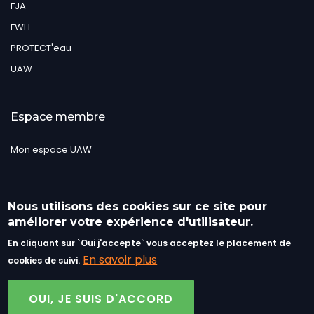
FJA
FWH
PROTECT'eau
UAW
Espace membre
Mon espace UAW
Suivez-nous
Nous utilisons des cookies sur ce site pour
améliorer votre expérience d'utilisateur.
En cliquant sur `Oui j'accepte` vous acceptez le placement de
En savoir plus
cookies de suivi.
OUI, JE SUIS D'ACCORD
©UAW 2019 - Tous droits réservés..