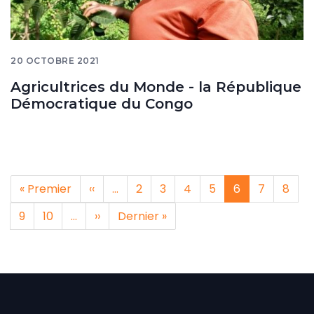
20 OCTOBRE 2021
Agricultrices du Monde - la République
Démocratique du Congo
Pagination
Première
« Premier
Page
‹‹
…
Page
2
Page
3
Page
4
Page
5
Page
6
Page
7
Page
8
page
précédente
courante
Page
9
Page
10
…
Page
››
Dernière
Dernier »
suivante
page