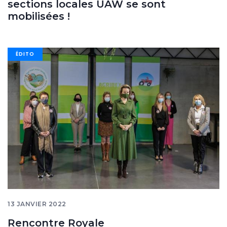
sections locales UAW se sont
mobilisées !
Image
ÉDITO
banner
13 JANVIER 2022
Rencontre Royale