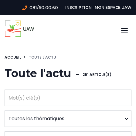
Aller
Menu
081/60.00.60
INSCRIPTION
MON ESPACE UAW
au
du
contenu
principal
compte
Togg
de
navi
l'utilisateur
ACCUEIL
TOUTE L'ACTU
Toute l'actu
—
251 ARTICLE(S)